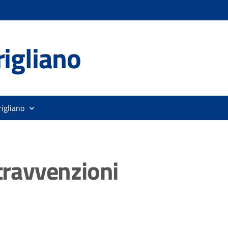
igliano
rigliano
ntravvenzioni