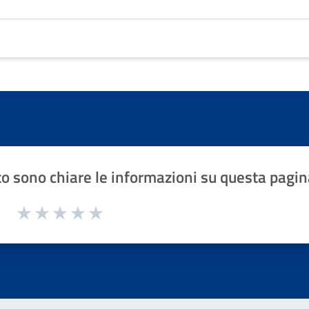
o sono chiare le informazioni su questa pagin
1 a 5 stelle la pagina
Valuta 1 stelle su 5
Valuta 2 stelle su 5
Valuta 3 stelle su 5
Valuta 4 stelle su 5
Valuta 5 stelle su 5