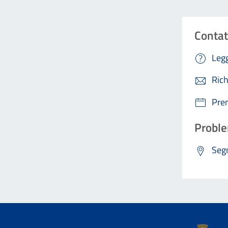
Contat
Legg
Rich
Pre
Proble
Segn