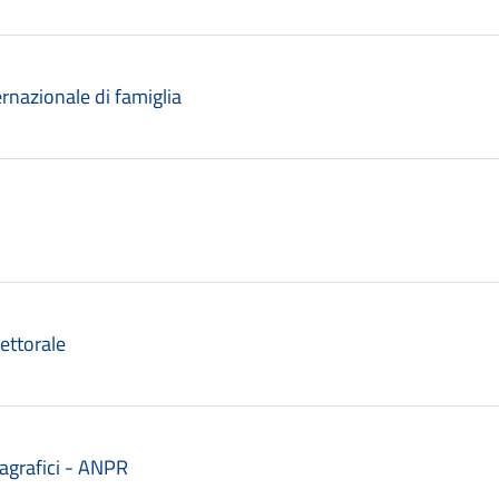
ternazionale di famiglia
lettorale
anagrafici - ANPR