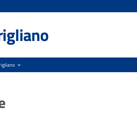
igliano
rigliano
e