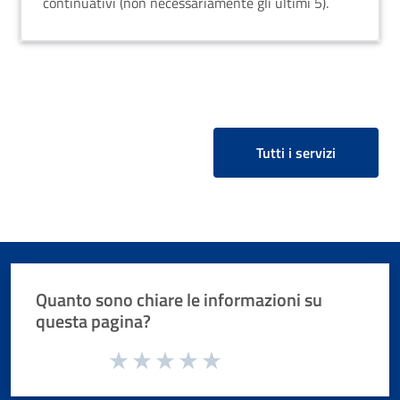
continuativi (non necessariamente gli ultimi 5).
Tutti i servizi
Quanto sono chiare le informazioni su
questa pagina?
Valuta da 1 a 5 stelle la pagina
Valuta 1 stelle su 5
Valuta 2 stelle su 5
Valuta 3 stelle su 5
Valuta 4 stelle su 5
Valuta 5 stelle su 5