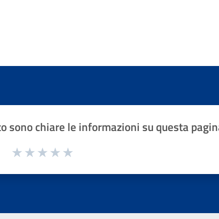
o sono chiare le informazioni su questa pagin
1 a 5 stelle la pagina
Valuta 1 stelle su 5
Valuta 2 stelle su 5
Valuta 3 stelle su 5
Valuta 4 stelle su 5
Valuta 5 stelle su 5