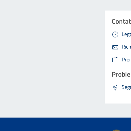
Contat
Legg
Rich
Pre
Proble
Segn