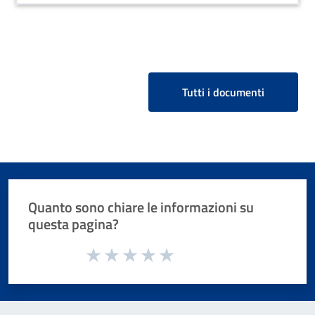
progetto “Metapon-Teen New
Generation” nel programma
Desteenazione - desideri in azione
Tutti i documenti
Quanto sono chiare le informazioni su
questa pagina?
Valuta da 1 a 5 stelle la pagina
Valuta 1 stelle su 5
Valuta 2 stelle su 5
Valuta 3 stelle su 5
Valuta 4 stelle su 5
Valuta 5 stelle su 5