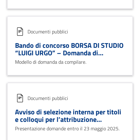
Documenti pubblici
Bando di concorso BORSA DI STUDIO
“LUIGI URGO” – Domanda di
partecipazione.
Modello di domanda da compilare.
Documenti pubblici
Avviso di selezione interna per titoli
e colloqui per l’attribuzione
dell’incarico di coordinatore
Presentazione domande entro il 23 maggio 2025.
strategico programmatico del