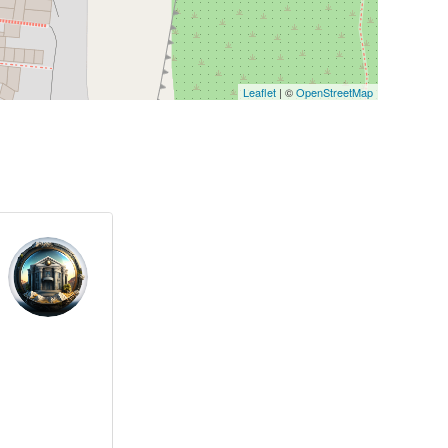
Leaflet
| ©
OpenStreetMap