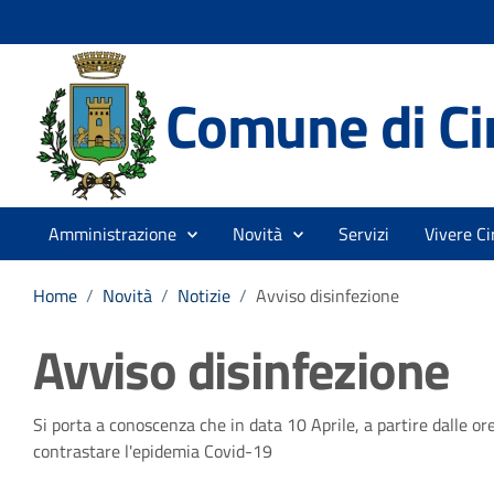
Comune di Cir
Amministrazione
Novità
Servizi
Vivere Ci
Home
/
Novità
/
Notizie
/
Avviso disinfezione
Avviso disinfezione
Dettagli della notizia
Si porta a conoscenza che in data 10 Aprile, a partire dalle or
contrastare l'epidemia Covid-19