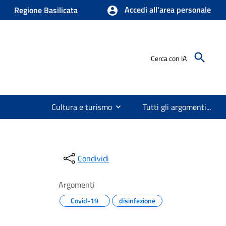
Accedi all'area personale
Regione Basilicata
Cerca con IA
Cultura e turismo
Tutti gli argomenti...
Condividi
Argomenti
Covid-19
disinfezione