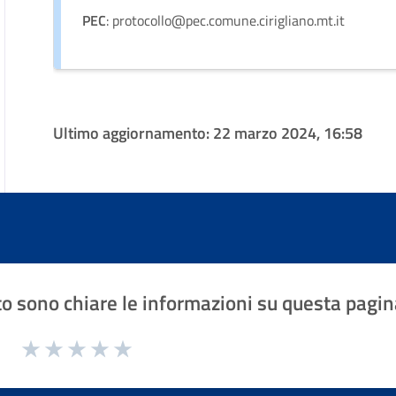
PEC
: protocollo@pec.comune.cirigliano.mt.it
Ultimo aggiornamento:
22 marzo 2024, 16:58
o sono chiare le informazioni su questa pagin
1 a 5 stelle la pagina
Valuta 1 stelle su 5
Valuta 2 stelle su 5
Valuta 3 stelle su 5
Valuta 4 stelle su 5
Valuta 5 stelle su 5